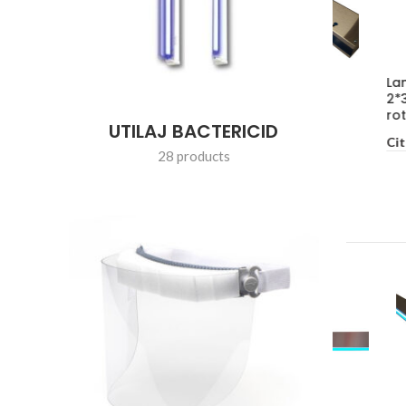
Corp Inox UVC-
Lampă Bactericidă
Lampă Ba
RADIAL
2*30W pe suport cu
4*30W pe
rotile
rotile
Citește Mai Mult
UTILAJ BACTERICID
Citește Mai Mult
Citește 
28 products