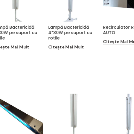
ctericidă
Recirculator RBI
Seria SUPERB,
 suport cu
AUTO
Recirculator RBI 100
Citește Mai Mult
Citește Mai Mult
Mai Mult