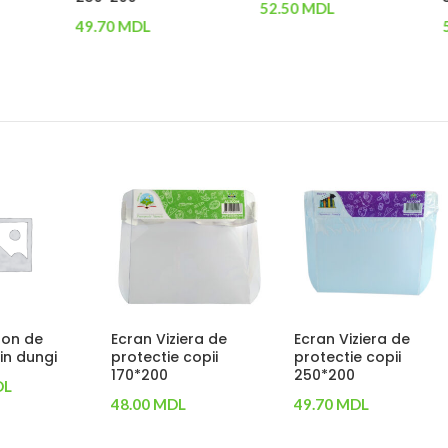
575.00
MDL
Adaugă În Coș
L
Adaugă În Coș
n Coș
iera de
Covor dezinfectant
Bahile laminate
e medical
60cm*60cm
23.00
MDL
575.00
MDL
Adaugă În Coș
L
Adaugă În Coș
n Coș