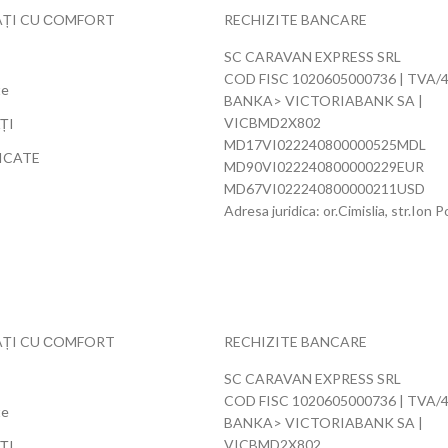
ȚI CU СOMFORT
RECHIZITE BANCARE
SC CARAVAN EXPRESS SRL
COD FISC 1020605000736 | TVA/
te
BANKA> VICTORIABANK SA |
VICBMD2X802
ȚI
MD17VI022240800000525MDL
ICATE
MD90VI022240800000229EUR
MD67VI022240800000211USD
Adresa juridica: or.Cimislia, str.Ion 
ȚI CU СOMFORT
RECHIZITE BANCARE
SC CARAVAN EXPRESS SRL
COD FISC 1020605000736 | TVA/
te
BANKA> VICTORIABANK SA |
VICBMD2X802
ȚI