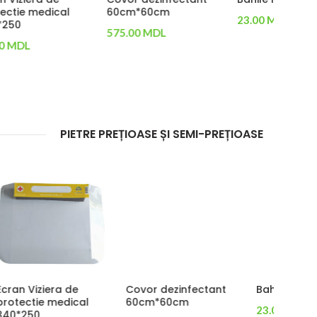
60cm*60cm
23.00
MDL
575.00
MDL
Adaugă În Coș
Adaugă În Coș
PIETRE PREȚIOASE ȘI SEMI-PREȚIOASE
Halat chirurgical de
Manusi latex,
Manusi
unica folosinta
marime S
M,L