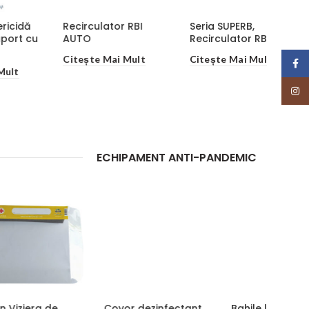
Recirculator RBI
Seria SUPERB,
AUTO
Recirculator RBI 100V
Citește Mai Mult
Citește Mai Mult
Face
Insta
ECHIPAMENT ANTI-PANDEMIC
Covor dezinfectant
Bahile laminate