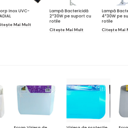
x UVC-
Lampă Bactericidă
Lampă Bactericidă
2*30W pe suport cu
4*30W pe suport cu
rotile
rotile
Mai Mult
Citește Mai Mult
Citește Mai Mult
iera de
Viziera de protectie
Ecran Viziera de