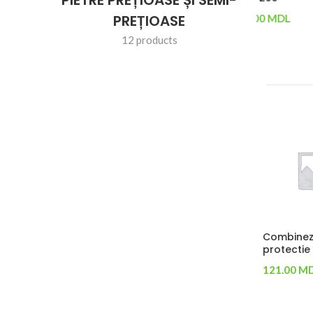
52.50
MDL
PREȚIOASE
49.70
MDL
53.00
MD
Adaugă În Coș
12 products
Adaugă În Coș
Adaugă Î
Ecran Viziera de
Viziera de protectie
Ecran Viz
protectie copii
medical 340*250
protecti
250*200
340*250
52.50
MDL
49.70
MDL
53.00
MD
Adaugă În Coș
Adaugă În Coș
Adaugă Î