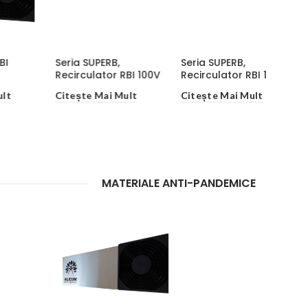
Seria SUPERB,
Seria SUPERB,
Seria 
V
Recirculator RBI 130
Recirculator RBI 200
Recirc
Citește Mai Mult
Citește Mai Mult
Citeșt
MATERIALE ANTI-PANDEMICE