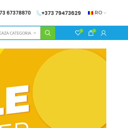
73 67378870
+373 79473629
RO
0
0
EAZA CATEGORIA