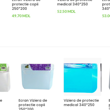
 copii
medical 340*250
protectie medical
340*250
52.50
MDL
L
53.00
MDL
Adaugă În Coș
n Coș
Adaugă În Coș
iera de
Covor dezinfectant
Bahile laminate
e medical
60cm*60cm
23.00
MDL