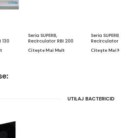
Seria SUPERB,
Seria SUPERB,
Recirc
Recirculator RBI 300
Recirculator RBI 911
RBI 10
Citește Mai Mult
Citește Mai Mult
Citeșt
se:
UTILAJ BACTERICID