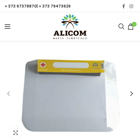
+ 373 67378870| + 373 79473629
0
Click to enlarge