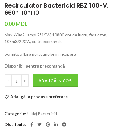
Recirculator Bactericid RBZ 100-V,
660*110*110
0.00
MDL
Max. 60m2, lampi 2*15W, 10800 ore de lucru, fara ozon,
108m3/220W, cu telecomanda
permite aflare persoanelor in incapere
Disponibil pentru precomandă
Cantitate
ADAUGĂ ÎN COȘ
Adaugă la produse preferate
Categorie:
Utilaj Bactericid
Distribuie