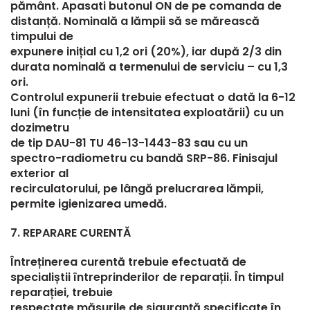
pământ. Apasati butonul ON de pe comanda de
distanță. Nominală a lămpii să se mărească
timpului de
expunere inițial cu 1,2 ori (20%), iar după 2/3 din
durata nominală a termenului de serviciu – cu 1,3
ori.
Controlul expunerii trebuie efectuat o dată la 6-12
luni (în funcție de intensitatea exploatării) cu un
dozimetru
de tip DAU-81 TU 46-13-1443-83 sau cu un
spectro-radiometru cu bandă SRP-86. Finisajul
exterior al
recirculatorului, pe lângă prelucrarea lămpii,
permite igienizarea umedă.
7. REPARARE CURENTĂ
Întreținerea curentă trebuie efectuată de
specialiștii întreprinderilor de reparații. În timpul
reparației, trebuie
respectate măsurile de siguranță specificate în