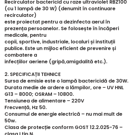
Recirculator bactericid cu raze ultraviolet RBZ100
(cu 1 lampă de 30 W) (denumit în continuare
recirculator)
este proiectat pentru a dezinfecta aerul în
prezența persoanelor. Se folosește în încăperi
medicale, pentru
copii, sportive, industriale, localuri și instituții
publice. Este un mijloc eficient de prevenire și
combatere a
infecțiilor aeriene (gripă,amigdalită etc.).
2. SPECIFICAȚII TEHNICE
Sursa de emisie este o lampă bactericidă de 30W.
Durata medie de ardere a lămpilor, ore – UV HNL
G13 – 8000; OSRAM – 10800.
Tensiunea de alimentare – 220V
Frecvență, Hz 50.
Consumul de energie electrică – nu mai mult de
50w.
Clasa de protecție conform GOST 12.2.025-76 –
clasa I tip N.