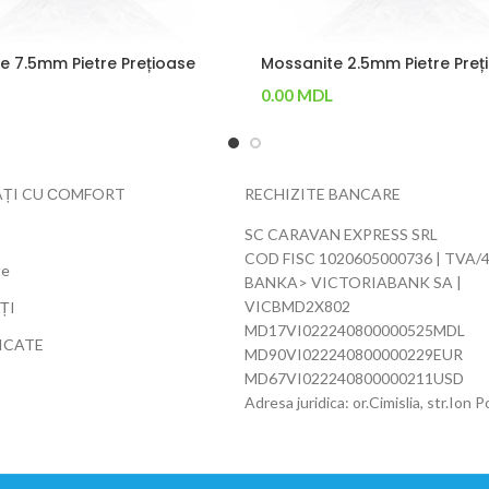
e 7.5mm Pietre Prețioase
Mossanite 2.5mm Pietre Preț
0.00
MDL
n Coș
Adaugă În Coș
ȚI CU СOMFORT
RECHIZITE BANCARE
SC CARAVAN EXPRESS SRL
COD FISC 1020605000736 | TVA/
te
BANKA> VICTORIABANK SA |
VICBMD2X802
ȚI
MD17VI022240800000525MDL
ICATE
MD90VI022240800000229EUR
MD67VI022240800000211USD
Adresa juridica: or.Cimislia, str.Ion 