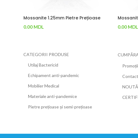
Mossanite 1.25mm Pietre Prețioase
Mossanit
0.00
MDL
0.00
MDL
Adaugă În Coș
Adaugă Î
CATEGORII PRODUSE
CUMPĂRA
Utilaj Bactericid
Promoții
Echipament anti-pandemic
Contac
Mobilier Medical
NOUTĂ
Materiale anti-pandemice
CERTIF
Pietre prețioase și semi-prețioase