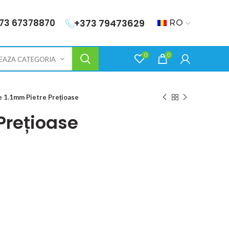
73 67378870
+373 79473629
RO
0
0
EAZA CATEGORIA
 1.1mm Pietre Prețioase
Prețioase