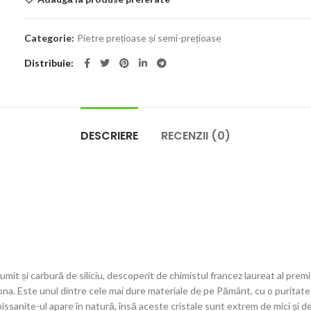
Categorie:
Pietre prețioase și semi-prețioase
Distribuie
DESCRIERE
RECENZII (0)
t și carbură de siliciu, descoperit de chimistul francez laureat al premi
izona. Este unul dintre cele mai dure materiale de pe Pământ, cu o puritate
oissanite-ul apare în natură, însă aceste cristale sunt extrem de mici și d