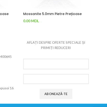
ioase
Mossanite 5.0mm Pietre Prețioase
Mossan
0.00
MDL
0.00
M
Adaugă În Coș
Adaug
AFLAȚI DESPRE OFERTE SPECIALE ȘI
PRIMIȚI REDUCERI
4400645
Popusoi 16