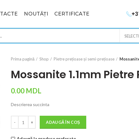
+3
TACTE
NOUTĂȚI
CERTIFICATE
SELECT
Prima pagină
Shop
Pietre prețioase și semi-prețioase
Mossanite
Mossanite 1.1mm Pietre 
0.00
MDL
Descrierea succinta
Cantitate
ADAUGĂ ÎN COȘ
Adaugă la produse preferate