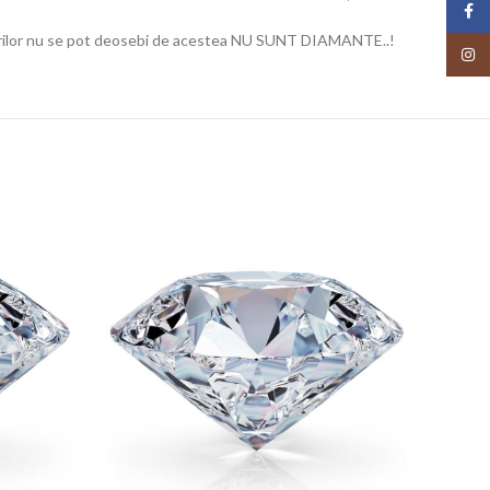
Face
 cazurilor nu se pot deosebi de acestea NU SUNT DIAMANTE..!
Insta