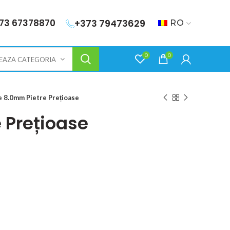
73 67378870
+373 79473629
RO
0
0
EAZA CATEGORIA
 8.0mm Pietre Prețioase
 Prețioase