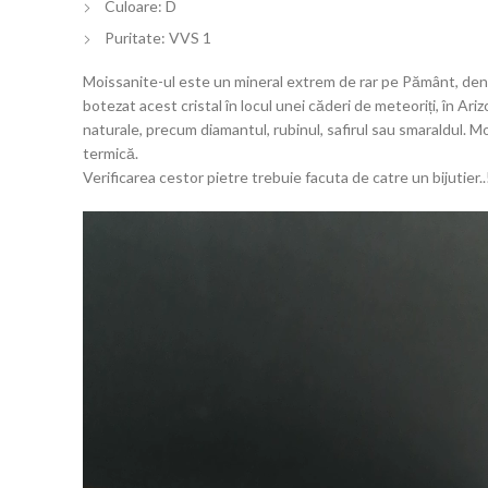
Culoare: D
Puritate: VVS 1
Moissanite-ul este un mineral extrem de rar pe Pământ, denumi
botezat acest cristal în locul unei căderi de meteoriți, în Ar
naturale, precum diamantul, rubinul, safirul sau smaraldul. M
termică.
Verificarea cestor pietre trebuie facuta de catre un bijutie
Player
video