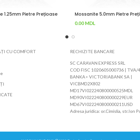
e 1.25mm Pietre Prețioase
Mossanite 5.0mm Pietre Preț
0.00
MDL
n Coș
Adaugă În Coș
ȚI CU СOMFORT
RECHIZITE BANCARE
SC CARAVAN EXPRESS SRL
COD FISC 1020605000736 | TVA/
te
BANKA> VICTORIABANK SA |
VICBMD2X802
ȚI
MD17VI022240800000525MDL
ICATE
MD90VI022240800000229EUR
MD67VI022240800000211USD
Adresa juridica: or.Cimislia, str.Ion 