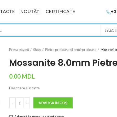
+3
TACTE
NOUTĂȚI
CERTIFICATE
SELECT
Prima pagină
Shop
Pietre prețioase și semi-prețioase
Mossanite
Mossanite 8.0mm Pietre
0.00
MDL
Descriere succinta
Cantitate
ADAUGĂ ÎN COȘ
Adaugă la produse preferate