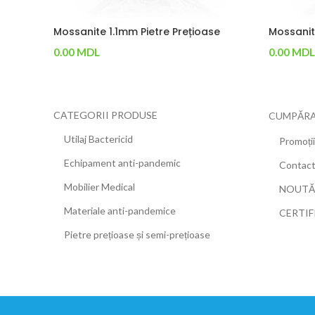
Mossanite 1.1mm Pietre Prețioase
Mossanit
0.00
MDL
0.00
MDL
Adaugă În Coș
Adaugă Î
CATEGORII PRODUSE
CUMPĂRA
Utilaj Bactericid
Promoții
Echipament anti-pandemic
Contac
Mobilier Medical
NOUTĂ
Materiale anti-pandemice
CERTIF
Pietre prețioase și semi-prețioase