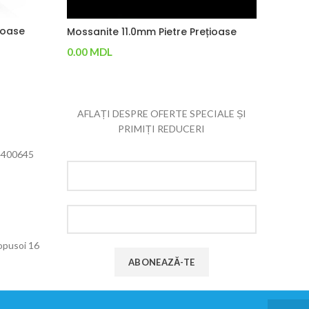
ioase
Mossan
Mossanite 11.0mm Pietre Prețioase
0.00
M
0.00
MDL
Adaug
Adaugă În Coș
AFLAȚI DESPRE OFERTE SPECIALE ȘI
PRIMIȚI REDUCERI
4400645
Popusoi 16