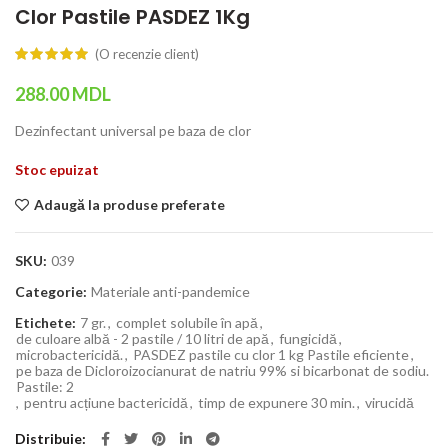
Clor Pastile PASDEZ 1Kg
(O recenzie client)
288.00
MDL
Dezinfectant universal pe baza de clor
Stoc epuizat
Adaugă la produse preferate
SKU:
039
Categorie:
Materiale anti-pandemice
Etichete:
7 gr.
,
complet solubile în apă
,
de culoare albă - 2 pastile / 10 litri de apă
,
fungicidă
,
microbactericidă.
,
PASDEZ pastile cu clor 1 kg Pastile eficiente
,
pe baza de Dicloroizocianurat de natriu 99% si bicarbonat de sodiu.
Pastile: 2
,
pentru acțiune bactericidă
,
timp de expunere 30 min.
,
virucidă
Distribuie