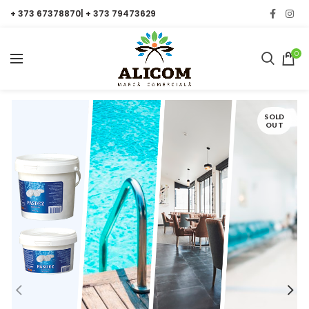
+ 373 67378870| + 373 79473629
0
SOLD
OUT