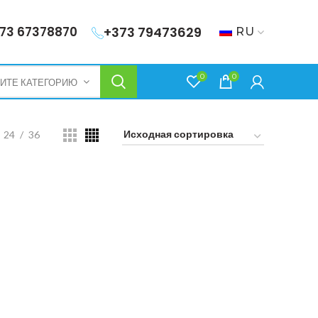
73 67378870
+373 79473629
RU
0
0
ИТЕ КАТЕГОРИЮ
24
36