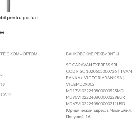
bil pentru perfuzii
ее
ТЕ С КОМФОРТОМ
БАНКОВСКИЕ РЕКВИЗИТЫ
SC CARAVAN EXPRESS SRL
COD FISC 1020605000736 | TVA/
ты
BANKA> VICTORIABANK SA |
VICBMD2X802
ТИ
MD17VI022240800000525MDL
ICATE
MD90VI022240800000229EUR
MD67VI022240800000211USD
Юридический адрес: г. Чимишлия, 
Попушой, 16.